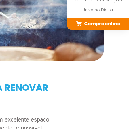
Reforma e Construção
Universo Digital
Compre online
A RENOVAR
 excelente espaço
ente, é possível