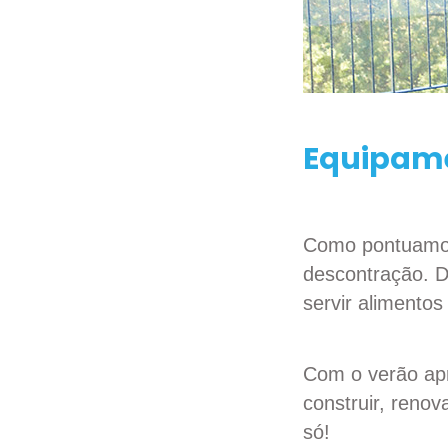
Equipame
Como pontuamo
descontração. D
servir alimentos
Com o verão apr
construir, renov
só!