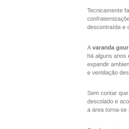
Tecnicamente fal
confraternizaçõ
descontraída e 
A
varanda gou
há alguns anos 
expandir ambien
e ventilação de
Sem contar que 
descolado e aco
a área torna-se 