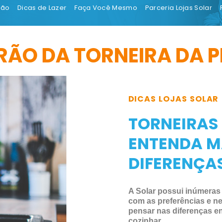
ção
Dicas de Lazer
Faça Você Mesmo
Parceria Lojas Solar
RÃO DA TORNEIRA DA P
DICAS LOJAS SOLAR
TORNEIRAS
ENTENDA M
DIFERENÇA
A Solar possui inúmeras
com as preferências e ne
pensar nas diferenças en
cozinhar…