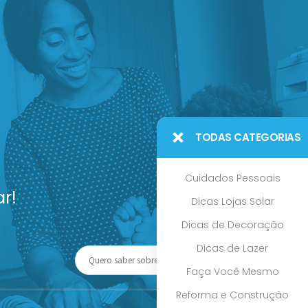
TODAS CATEGORIAS
Cuidados Pessoais
r!
Dicas Lojas Solar
Dicas de Decoração
Dicas de Lazer
Faça Você Mesmo
Reforma e Construção