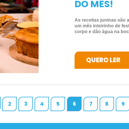
DO MÊS!
As receitas juninas são 
um mês inteirinho de fes
corpo e dão água na boc
QUERO LER
2
3
4
5
6
7
8
9