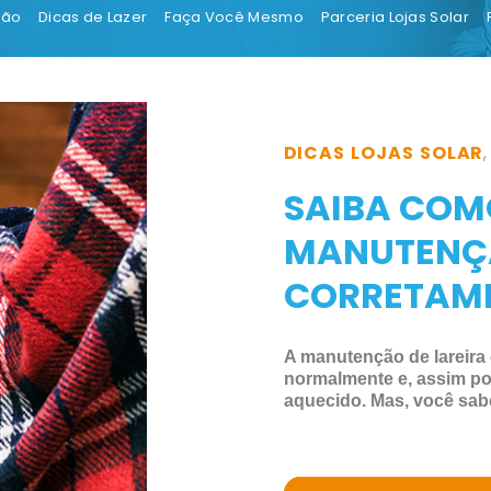
ção
Dicas de Lazer
Faça Você Mesmo
Parceria Lojas Solar
DICAS LOJAS SOLAR
SAIBA COM
MANUTENÇÃ
CORRETAME
A manutenção de lareira 
normalmente e, assim po
aquecido. Mas, você sab