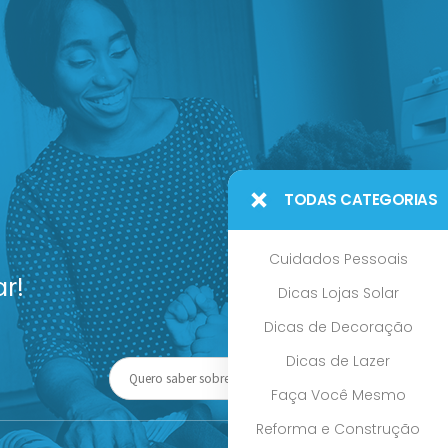
TODAS CATEGORIAS
Cuidados Pessoais
r!
Dicas Lojas Solar
Dicas de Decoração
Dicas de Lazer
Faça Você Mesmo
Reforma e Construção